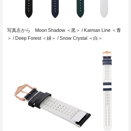
写真左から Moon Shadow ＜黒＞ / Karman Line ＜青
＞ / Deep Forest ＜緑＞ / Snow Crystal ＜白＞