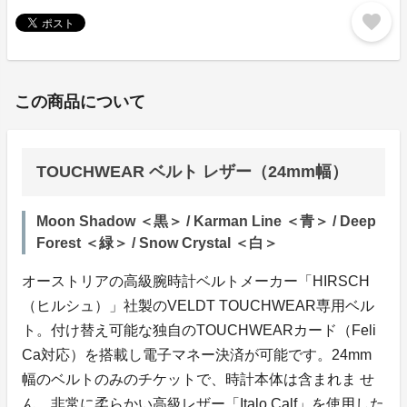
favorite
この商品について
TOUCHWEAR ベルト レザー（24mm幅）
Moon Shadow ＜黒＞ / Karman Line ＜青＞ / Deep
Forest ＜緑＞ / Snow Crystal ＜白＞
オーストリアの高級腕時計ベルトメーカー「HIRSCH
（ヒルシュ）」社製のVELDT TOUCHWEAR専用ベル
ト。付け替え可能な独自のTOUCHWEARカード（Feli
Ca対応）を搭載し電子マネー決済が可能です。24mm
幅のベルトのみのチケットで、時計本体は含まれま せ
ん。非常に柔らかい高級レザー「Italo Calf」を使用した