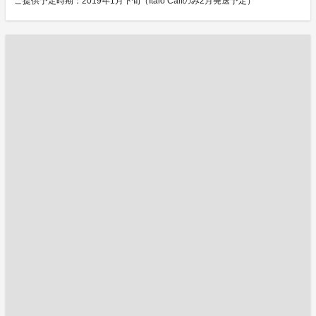
ご提供予定時期：2019年1月下旬（Italo Calfのみ2月発送予定）