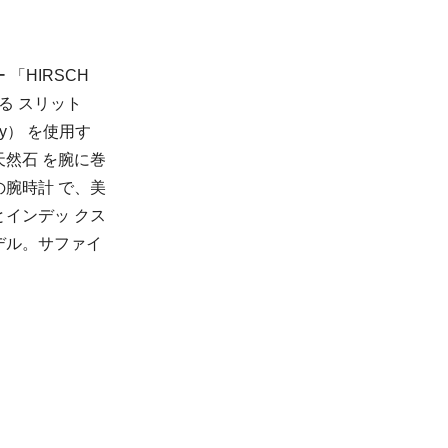
 「HIRSCH
ある スリット
dy） を使用す
天然石 を腕に巻
腕時計 で、美
インデッ クス
2モデル。サファイ