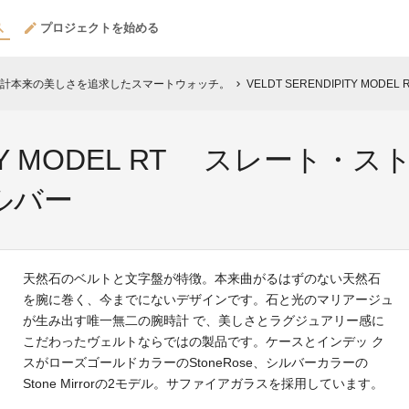
プロジェクトを始める
計本来の美しさを追求したスマートウォッチ。
VELDT SERENDIPITY MOD
chevron_right
IPITY MODEL RT スレー
ルバー
天然石のベルトと文字盤が特徴。本来曲がるはずのない天然石
を腕に巻く、今までにないデザインです。石と光のマリアージュ
が生み出す唯一無二の腕時計 で、美しさとラグジュアリー感に
こだわったヴェルトならではの製品です。ケースとインデッ ク
スがローズゴールドカラーのStoneRose、シルバーカラーの
Stone Mirrorの2モデル。サファイアガラスを採用しています。