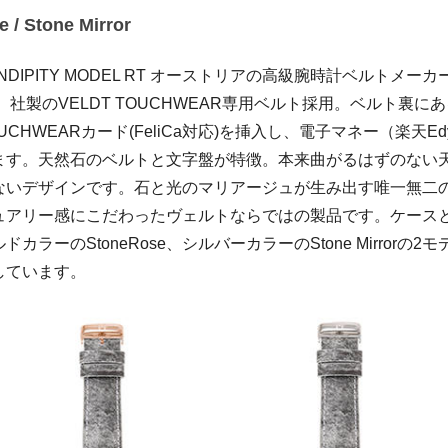
 / Stone Mirror
ENDIPITY MODEL RT オーストリアの高級腕時計ベルトメーカー
社製のVELDT TOUCHWEAR専用ベルト採用。ベルト裏に
CHWEARカード(FeliCa対応)を挿入し、電子マネー（楽天E
きます。天然石のベルトと文字盤が特徴。本来曲がるはずのない
ないデザインです。石と光のマリアージュが生み出す唯一無二の
゙ュアリー感にこだわったヴェルトならではの製品です。ケースと
ルドカラーのStoneRose、シルバーカラーのStone Mirrorの
しています。