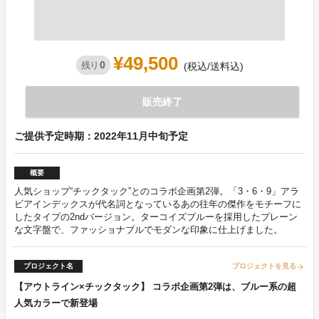
¥49,500
0
残り
(税込/送料込)
販売終了
ご提供予定時期：2022年11月中旬予定
概要
人気ショップ“チックタック”とのコラボ企画第2弾。「3・6・9」アラ
ビアインデックスが代名詞となっているあの往年の傑作をモチーフに
したタイプの2ndバージョン。ターコイズブルーを採用したプレーン
な文字盤で、ファッショナブルでモダンな印象に仕上げました。
プロジェクト名
プロジェクトを見る
arrow_forward
【アウトライン×チックタック】 コラボ企画第2弾は、ブルー系の超
人気カラーで新登場