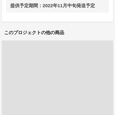
提供予定期間：2022年11月中旬発送予定
このプロジェクトの他の商品