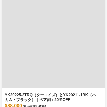
YK20225-2TRQ（ターコイズ）とYK20211-1BK（ハニ
カム・ブラック）｜ペア割：20％OFF
¥88,000
残り
0
(税込/送料込)