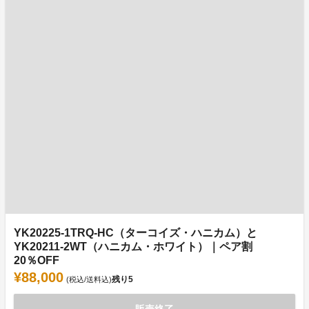
YK20225-1TRQ-HC（ターコイズ・ハニカム）と
YK20211-2WT（ハニカム・ホワイト）｜ペア割
20％OFF
¥88,000
残り
5
(税込/送料込)