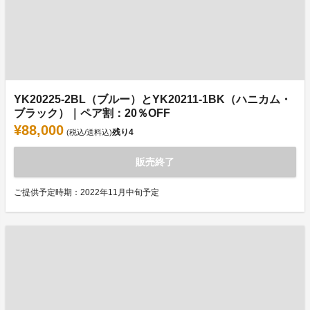
YK20225-2BL（ブルー）とYK20211-1BK（ハニカム・
ブラック）｜ペア割：20％OFF
¥88,000
残り
4
(税込/送料込)
販売終了
ご提供予定時期：2022年11月中旬予定