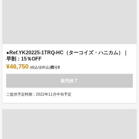
●Ref.YK20225-1TRQ-HC（ターコイズ・ハニカム）｜
早割：15％OFF
¥46,750
残り
0
(税込/送料込)
販売終了
ご提供予定時期：2022年11月中旬予定