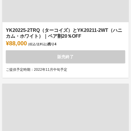
YK20225-2TRQ（ターコイズ）とYK20211-2WT（ハニ
カム・ホワイト）｜ペア割20％OFF
¥88,000
残り
4
(税込/送料込)
販売終了
ご提供予定時期：2022年11月中旬予定