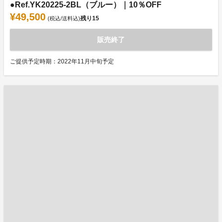
●Ref.YK20225-2BL（ブルー）｜10％OFF
¥49,500
残り
15
(税込/送料込)
販売終了
ご提供予定時期：2022年11月中旬予定