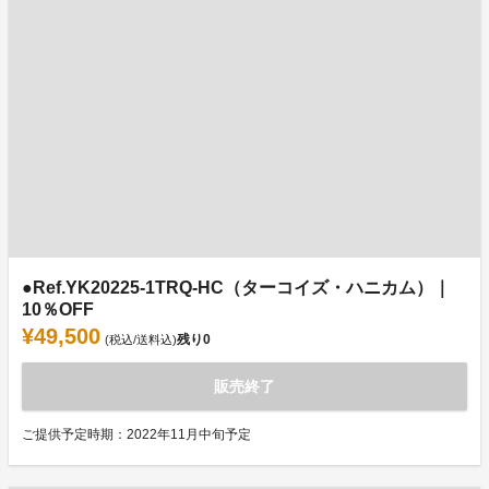
●Ref.YK20225-1TRQ-HC（ターコイズ・ハニカム）｜
10％OFF
¥49,500
残り
0
(税込/送料込)
販売終了
ご提供予定時期：2022年11月中旬予定