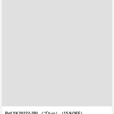
Ref.YK20222-2BL（ブルー）（15％OFF）