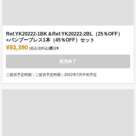
Ref.YK20222-1BK＆Ref.YK20222-2BL（25％OFF）
+バンブーブレス1本（45％OFF）セット
¥93,390
残り
9
(税込/送料込)
販売終了
ご提供予定時期：ご提供予定時期：2022年7月中旬予定