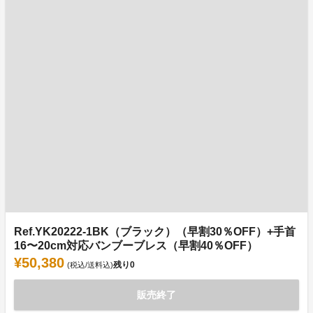
Ref.YK20222-1BK（ブラック）（早割30％OFF）+手首
16〜20cm対応バンブーブレス（早割40％OFF）
¥50,380
残り
0
(税込/送料込)
販売終了