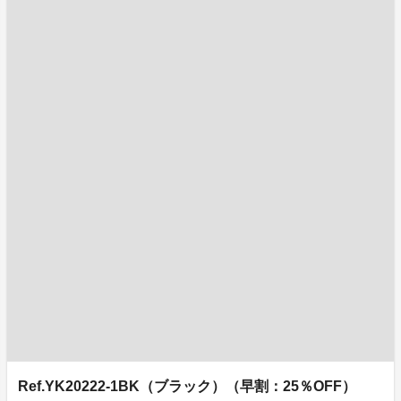
Ref.YK20222-1BK（ブラック）（早割：25％OFF）