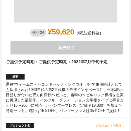
¥59,620
24
残り
(税込/送料込)
販売終了
ご提供予定時期：ご提供予定時期：2022年7月中旬予定
概要
通称“ウィームス・セコンドセッティングウオッチ”で軍用時計として
も採用された1940年代の第2世代機のデザインをベースに、60秒表示
目盛りが付いた双方向回転ベゼルと、当時のベゼルロック機構を忠実
に再現した最新作。そのブルーグラデーション文字盤タイプに手首ま
わり16〜20cmに対応したバンブーブレス（定価￥19,800）を加えた
特別セット。時計は15％OFF、バンブーブレスは35％OFFで提供！
プロジェクト名
プロジェクトを見る
arrow_forward