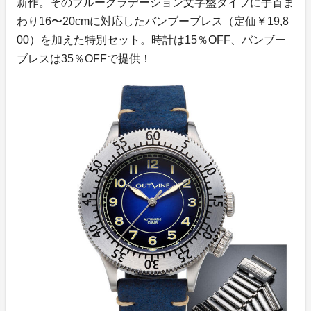
新作。そのブルーグラデーション文字盤タイプに手首ま
わり16〜20cmに対応したバンブーブレス（定価￥19,8
00）を加えた特別セット。時計は15％OFF、バンブー
ブレスは35％OFFで提供！