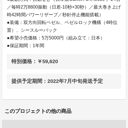
／毎時2万8800振動（日差-10秒+30秒）／最大巻き上げ
時42時間パワーリザーブ／秒針停止機能搭載）
●装備：双方向回転ベゼル、ベゼルロック機構（4時位
置）、シースルーバック
●希望小売価格：5万5000円（組み立て：日本）
●保証期間：1年間
特別価格：￥59,620
提供予定期間：2022年7月中旬発送予定
このプロジェクトの他の商品