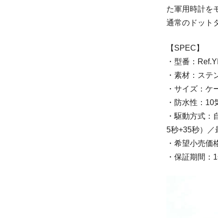
た軍用時計をモ
通常のドット
【SPEC】
・型番：Ref.Y
・素材：ステ
・サイズ：ケー
・防水性：1
・駆動方式：自動
5秒+35秒）
・希望小売価格
・保証期間：