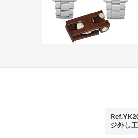
Ref.YK
ジ外し工