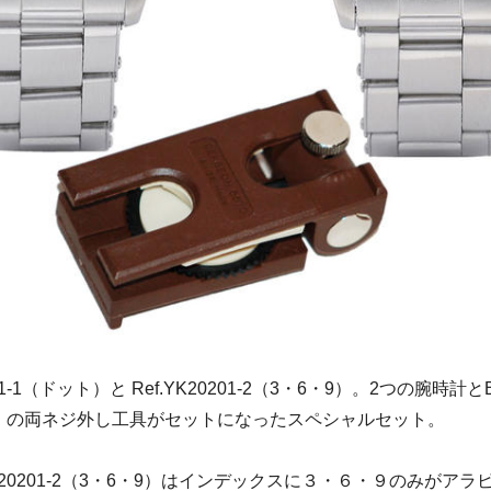
01-1（ドット）と Ref.YK20201-2（3・6・9）。2つの腕時計と
）の両ネジ外し工具がセットになったスペシャルセット。
YK20201-2（3・6・9）はインデックスに３・６・９のみがア