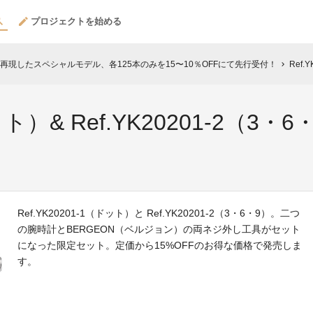
プロジェクトを始める
現したスペシャルモデル、各125本のみを15〜10％OFFにて先行受付！
Ref.YK
chevron_right
ドット）& Ref.YK20201-2（
Ref.YK20201-1（ドット）と Ref.YK20201-2（3・6・9）。二つ
の腕時計とBERGEON（ベルジョン）の両ネジ外し工具がセット
になった限定セット。定価から15%OFFのお得な価格で発売しま
す。