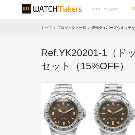
トップ
プロジェクト一覧
傑作ダイバーズウオッチを再
chevron_right
chevron_right
Ref.YK20201-1（
セット（15%OFF）