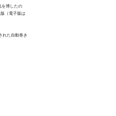
気を博したの
絶版（電子版は
された自動巻き
。