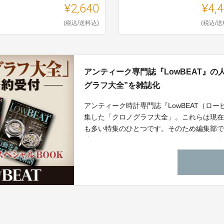
¥2,640
¥4,
(税込/送料込)
(税込/送
アンティーク専門誌『LowBEAT』の
グラフ大全”を雑誌化
アンティーク時計専門誌『LowBEAT（ロ
集した「クロノグラフ大全」。これらは現
も多い特集のひとつです。そのため編集部
特集を1冊にまとめたスペシャルBOOK化
をしてくださった方には、最大33％OFF