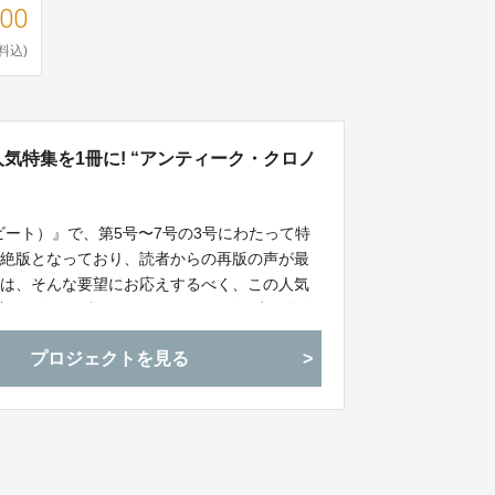
400
料込)
人気特集を1冊に! “アンティーク・クロノ
ービート）』で、第5号〜7号の3号にわたって特
在絶版となっており、読者からの再版の声が最
では、そんな要望にお応えするべく、この人気
を計画。今回、当ウオッチメーカーズで先行予約
の特別価格にて提供させていただきます。
プロジェクトを見る