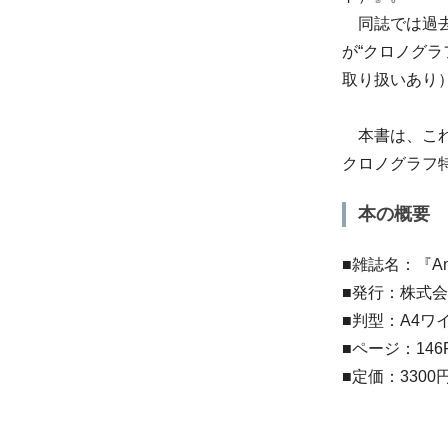
同誌では過去
が“クロノグ
取り扱いあり
本書は、これ
クロノグラフ特
本の概要
■雑誌名：『Ant
■発行：株式
■判型：A4ワイ
■ページ：14
■定価：330