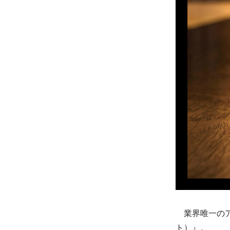
業界唯一のアン
ト）』。