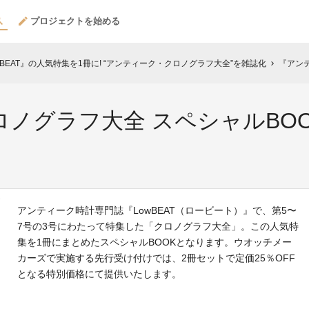
プロジェクトを始める
BEAT』の人気特集を1冊に! “アンティーク・クロノグラフ大全”を雑誌化
『アンティ
chevron_right
ノグラフ大全 スペシャルBO
アンティーク時計専門誌『LowBEAT（ロービート）』で、第5〜
7号の3号にわたって特集した「クロノグラフ大全」。この人気特
集を1冊にまとめたスペシャルBOOKとなります。ウオッチメー
カーズで実施する先行受け付けでは、2冊セットで定価25％OFF
となる特別価格にて提供いたします。