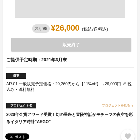
¥26,000
98
残り
(税込/送料込)
販売終了
ご提供予定時期：2021年6月末
概要
AR-01 一般販売予定価格：29,260円から【11%off】→26,000円 ※ 税
込み・送料無料
プロジェクト名
プロジェクトを見る
arrow_forward
2020年金賞アワード受賞！幻の星座と冒険神話がモチーフの夜空を彩
るイタリア時計”ARGO”
favorite