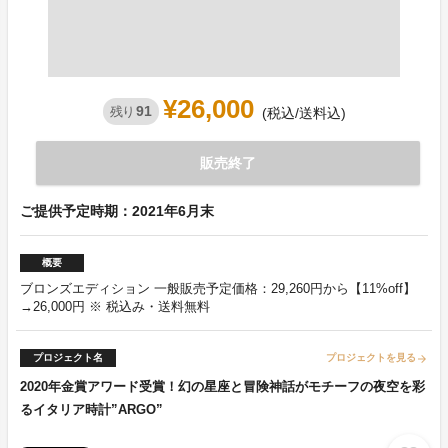
¥26,000
91
残り
(税込/送料込)
販売終了
ご提供予定時期：2021年6月末
概要
ブロンズエディション 一般販売予定価格：29,260円から【11%off】
→26,000円 ※ 税込み・送料無料
プロジェクト名
プロジェクトを見る
arrow_forward
2020年金賞アワード受賞！幻の星座と冒険神話がモチーフの夜空を彩
るイタリア時計”ARGO”