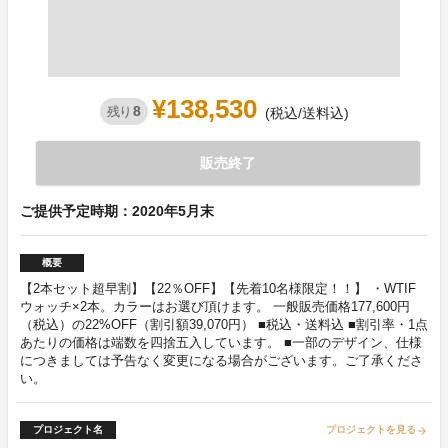
¥138,530
8
残り
(税込/送料込)
販売終了
ご提供予定時期：2020年5月末
概要
【2本セット超早割】【22％OFF】【先着10名様限定！！】 ・WTIF
ウォッチ×2本。カラーはお選び頂けます。 一般販売価格177,600円
（税込）の22%OFF（割引額39,070円） ■税込・送料込 ■割引率・1点
あたりの価格は端数を四捨五入しています。 ■一部のデザイン、仕様
につきましては予告なく変更になる場合がございます。ご了承くださ
い。
プロジェクト名
プロジェクトを見る
arrow_forward