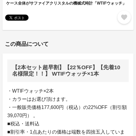
ケース全体がサファイアクリスタルの機械式時計「WTIFウォッチ」
favorite
この商品について
【2本セット超早割】【22％OFF】【先着10
名様限定！！】 WTIFウォッチ×1本
・WTIFウォッチ×2本
・カラーはお選び頂けます。
・一般販売価格177,600円（税込）の22%OFF（割引額
39,070円） 。
■税込・送料込
■割引率・1点あたりの価格は端数を四捨五入していま