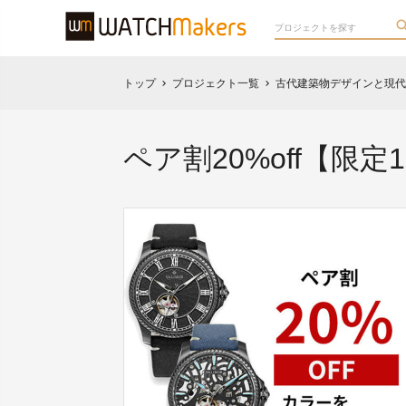
トップ
プロジェクト一覧
古代建築物デザインと現代
chevron_right
chevron_right
ペア割20%off【限