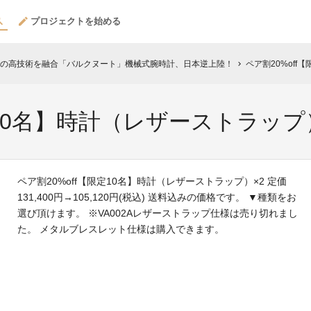
プロジェクトを始める
の高技術を融合「バルクヌート」機械式腕時計、日本逆上陸！
ペア割20%off
chevron_right
定10名】時計（レザーストラップ
ペア割20%off【限定10名】時計（レザーストラップ）×2 定価
131,400円→105,120円(税込) 送料込みの価格です。 ▼種類をお
選び頂けます。 ※VA002Aレザーストラップ仕様は売り切れまし
た。 メタルブレスレット仕様は購入できます。