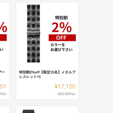
ザー
特別割2%off【限定15名】メタルブ
レスレット×1
251
¥17,150
料込)
(税込/送料込)