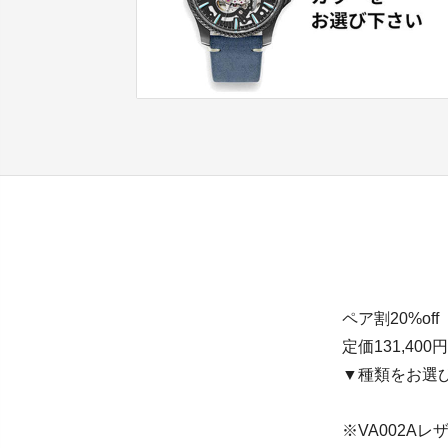
ペア割20%o
定価131,40
▼種類をお選
※VA002A