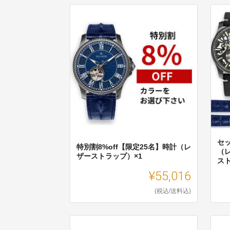
セッ
特別割8%off【限定25名】時計（レ
（
ザーストラップ）×1
スト
¥55,016
(税込/送料込)