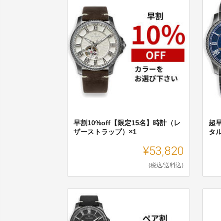
早割10%off【限定15名】時計（レ
超早
ザーストラップ）×1
タ
¥53,820
(税込/送料込)