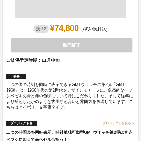
¥74,800
2
残り
(税込/送料込)
販売終了
ご提供予定時期：11月中旬
概要
二つの国の時刻を同時に表示できるGMTウオッチの第2弾「GMT-
1960」は、1960年代の第2世代をデザインモチーフに、象徴的なペプ
シベゼルの青と赤の色味について特にこだわりました。そして経年に
より褪色したかのような古風な色合いと雰囲気を再現しています。こ
ちらはアイボリー文字盤タイプ。
プロジェクト名
プロジェクトを見る
arrow_forward
二つの時間帯を同時表示。時針単独可動型GMTウオッチ第2弾は青赤
ペプシに加えて黒ベゼルも揃う！