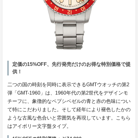
定価の15%OFF、先行発売だけのお得な特別価格で提
供！
二つの国の時刻を同時に表示できるGMTウオッチの第2
弾「GMT-1960」は、1960年代の第2世代をデザインモ
チーフに、象徴的なペプシベゼルの青と赤の色味につい
て特にこだわりました。そして経年により褪色したかの
ような古風な色合いと雰囲気を再現しています。こちら
はアイボリー文字盤タイプ。