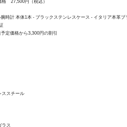
格 27,500円（税込）
ル腕時計 本体1本 - ブラックステンレスケース - イタリア本革
証
売予定価格から3,300円の割引
レススチール
ガラス