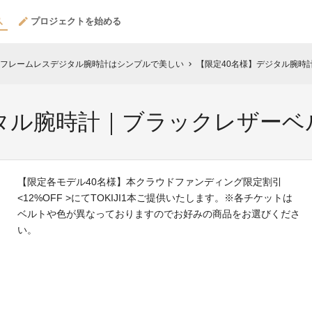
プロジェクトを始める
本製フレームレスデジタル腕時計はシンプルで美しい
【限定40名様】デジタル腕時
chevron_right
ジタル腕時計｜ブラックレザーベ
【限定各モデル40名様】本クラウドファンディング限定割引
<12%OFF >にてTOKIJI1本ご提供いたします。※各チケットは
ベルトや色が異なっておりますのでお好みの商品をお選びくださ
い。