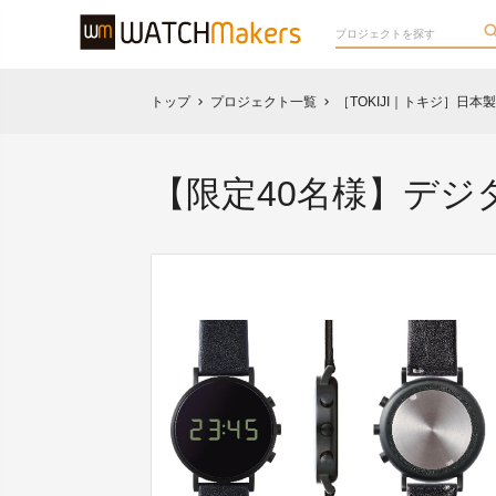
トップ
プロジェクト一覧
［TOKIJI｜トキジ］日
chevron_right
chevron_right
【限定40名様】デ