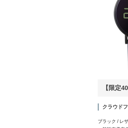
【限定4
クラウドフ
ブラック /