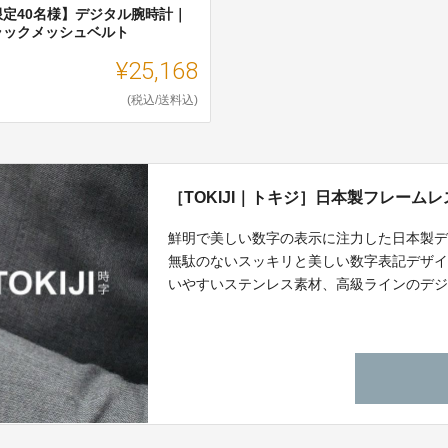
限定40名様】デジタル腕時計｜
ラックメッシュベルト
¥25,168
(税込/送料込)
［TOKIJI｜トキジ］日本製フレー
鮮明で美しい数字の表示に注力した日本製デジ
無駄のないスッキリと美しい数字表記デザ
いやすいステンレス素材、高級ラインのデ