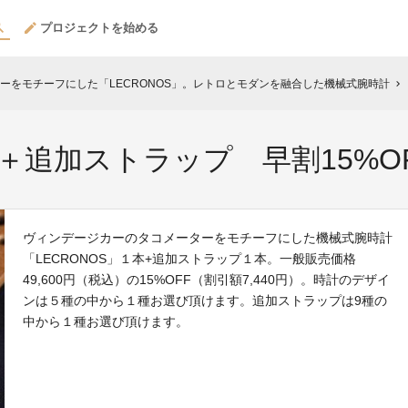
プロジェクトを始める
ーをモチーフにした「LECRONOS」。レトロとモダンを融合した機械式腕時計
chevron_right
本＋追加ストラップ 早割15%O
ヴィンデージカーのタコメーターをモチーフにした機械式腕時計
「LECRONOS」１本+追加ストラップ１本。一般販売価格
49,600円（税込）の15%OFF（割引額7,440円）。時計のデザイ
ンは５種の中から１種お選び頂けます。追加ストラップは9種の
中から１種お選び頂けます。