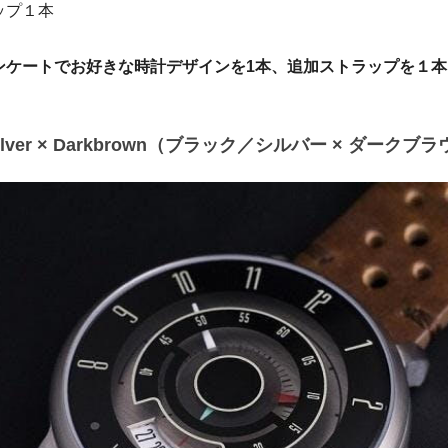
ップ１本
ンケートでお好きな時計デザインを1本、追加ストラップを１
k/Silver × Darkbrown（ブラック／シルバー × ダークブ