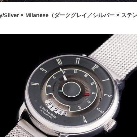
grey/Silver × Milanese（ダークグレイ／シルバー × 