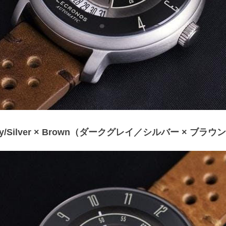
grey/Silver × Brown（ダークグレイ／シルバー × ブラウ