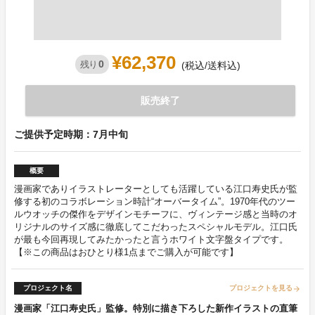
¥62,370
0
残り
(税込/送料込)
販売終了
ご提供予定時期：7月中旬
概要
漫画家でありイラストレーターとしても活躍している江口寿史氏が監
修する初のコラボレーション時計“オーバータイム”。1970年代のツー
ルウオッチの傑作をデザインモチーフに、ヴィンテージ感と当時のオ
リジナルのサイズ感に徹底してこだわったスペシャルモデル。江口氏
が最も今回再現してみたかったと言うホワイト文字盤タイプです。
【※この商品はおひとり様1点までご購入が可能です】
プロジェクト名
プロジェクトを見る
arrow_forward
漫画家「江口寿史氏」監修。特別に描き下ろした新作イラストの直筆