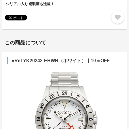
シリアル入り複製画も進呈！
favorite
この商品について
●Ref.YK20242-EHWH（ホワイト）｜10％OFF