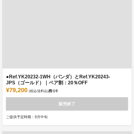
●Ref.YK20232-1WH（パンダ）とRef.YK20243-
JPS（ゴールド）｜ペア割：20％OFF
¥79,200
残り
0
(税込/送料込)
販売終了
ご提供予定時期：9月中旬