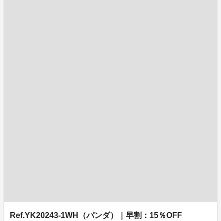
Ref.YK20243-1WH（パンダ）｜早割：15％OFF