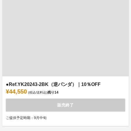
●Ref.YK20243-2BK（逆パンダ）｜10％OFF
¥44,550
残り
14
(税込/送料込)
販売終了
ご提供予定時期：9月中旬