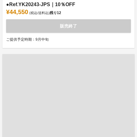
●Ref.YK20243-JPS｜10％OFF
¥44,550
残り
12
(税込/送料込)
販売終了
ご提供予定時期：9月中旬