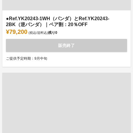
●Ref.YK20243-1WH（パンダ）とRef.YK20243-
2BK（逆パンダ）｜ペア割：20％OFF
¥79,200
残り
0
(税込/送料込)
販売終了
ご提供予定時期：9月中旬