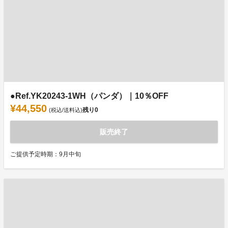
●Ref.YK20243-1WH（パンダ）｜10％OFF
¥44,550
残り
0
(税込/送料込)
販売終了
ご提供予定時期：9月中旬