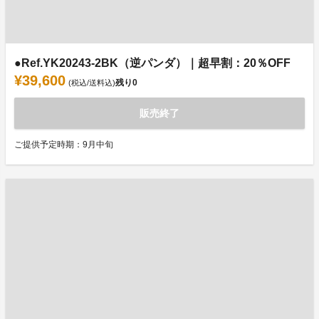
●Ref.YK20243-2BK（逆パンダ）｜超早割：20％OFF
¥39,600
残り
0
(税込/送料込)
販売終了
ご提供予定時期：9月中旬