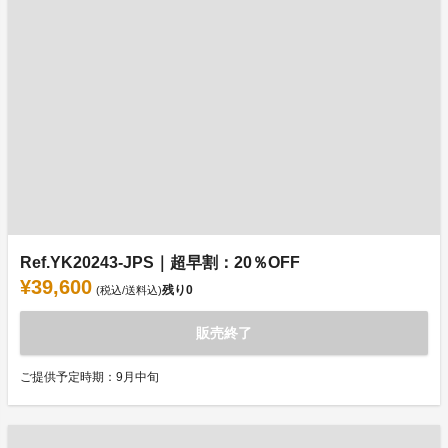
Ref.YK20243-JPS｜超早割：20％OFF
¥39,600
残り
0
(税込/送料込)
販売終了
ご提供予定時期：9月中旬