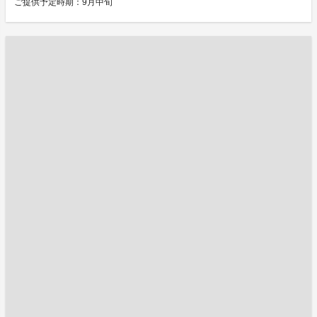
ご提供予定時期：9月中旬