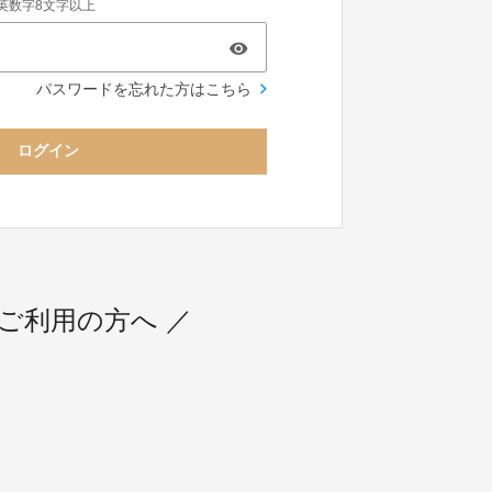
英数字8文字以上
パスワードを忘れた方はこちら
ログイン
をご利用の方へ ／