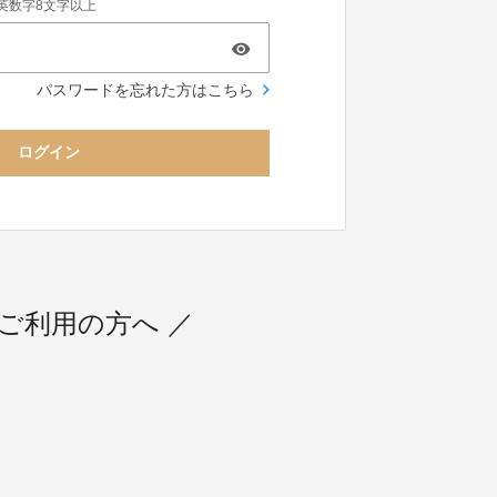
英数字8文字以上
パスワードを忘れた方はこちら
ログイン
をご利用の方へ ／