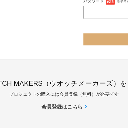
パスワード
必須
※半角
TCH MAKERS（ウオッチメーカーズ）
プロジェクトの購入には会員登録（無料）が必要です
会員登録はこちら