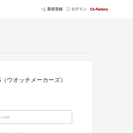
新規登録
ログイン
ERS（ウオッチメーカーズ）