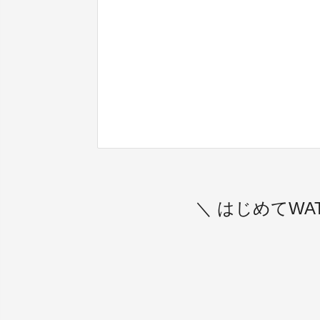
＼ はじめてWA