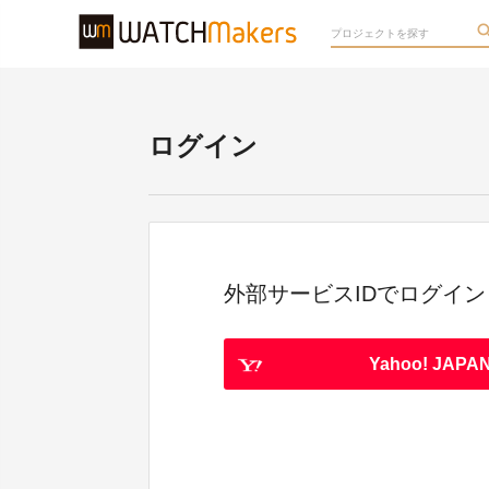
ログイン
外部サービスIDでログイン
Yahoo! JAPAN