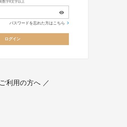
英数字8文字以上
パスワードを忘れた方はこちら
ログイン
をご利用の方へ ／