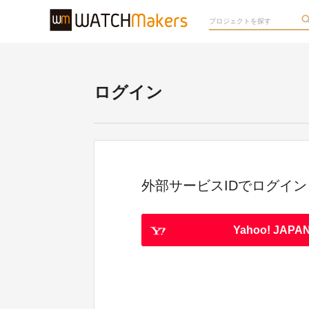
ログイン
外部サービスIDでログイン
Yahoo! JAPAN