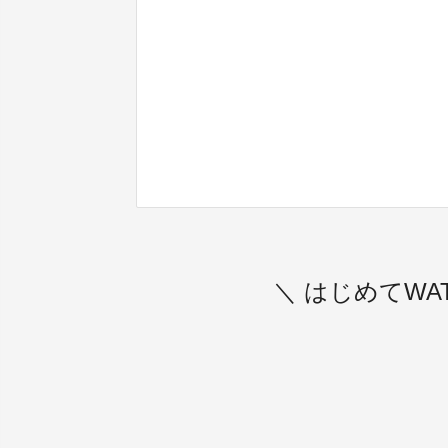
＼ はじめてWA