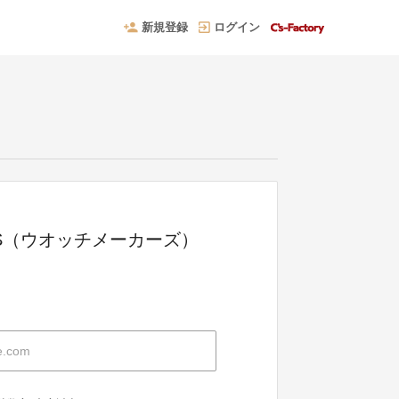
新規登録
ログイン
ERS（ウオッチメーカーズ）